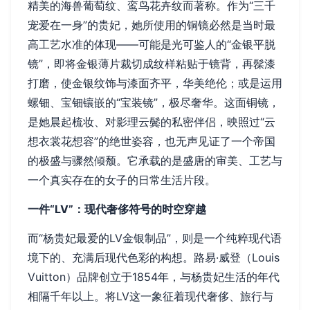
精美的海兽葡萄纹、鸾鸟花卉纹而著称。作为“三千
宠爱在一身”的贵妃，她所使用的铜镜必然是当时最
高工艺水准的体现——可能是光可鉴人的“金银平脱
镜”，即将金银薄片裁切成纹样粘贴于镜背，再髹漆
打磨，使金银纹饰与漆面齐平，华美绝伦；或是运用
螺钿、宝钿镶嵌的“宝装镜”，极尽奢华。这面铜镜，
是她晨起梳妆、对影理云鬓的私密伴侣，映照过“云
想衣裳花想容”的绝世姿容，也无声见证了一个帝国
的极盛与骤然倾颓。它承载的是盛唐的审美、工艺与
一个真实存在的女子的日常生活片段。
一件“LV”：现代奢侈符号的时空穿越
而“杨贵妃最爱的LV金银制品”，则是一个纯粹现代语
境下的、充满后现代色彩的构想。路易·威登（Louis
Vuitton）品牌创立于1854年，与杨贵妃生活的年代
相隔千年以上。将LV这一象征着现代奢侈、旅行与