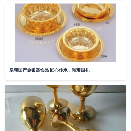
皇朝国产金银器饰品 匠心传承，璀璨国礼