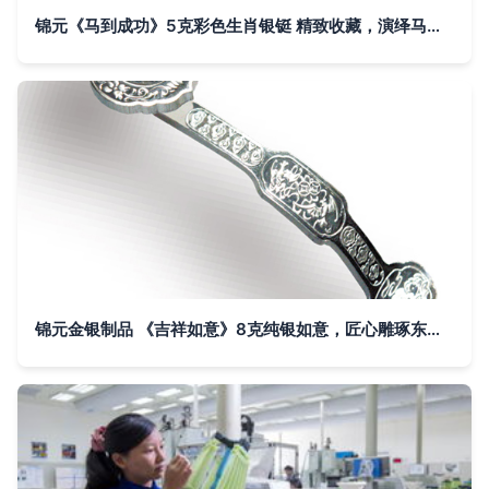
锦元《马到成功》5克彩色生肖银铤 精致收藏，演绎马年祥瑞
锦元金银制品 《吉祥如意》8克纯银如意，匠心雕琢东方美学