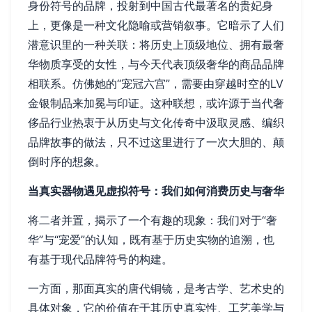
身份符号的品牌，投射到中国古代最著名的贵妃身
上，更像是一种文化隐喻或营销叙事。它暗示了人们
潜意识里的一种关联：将历史上顶级地位、拥有最奢
华物质享受的女性，与今天代表顶级奢华的商品品牌
相联系。仿佛她的“宠冠六宫”，需要由穿越时空的LV
金银制品来加冕与印证。这种联想，或许源于当代奢
侈品行业热衷于从历史与文化传奇中汲取灵感、编织
品牌故事的做法，只不过这里进行了一次大胆的、颠
倒时序的想象。
当真实器物遇见虚拟符号：我们如何消费历史与奢华
将二者并置，揭示了一个有趣的现象：我们对于“奢
华”与“宠爱”的认知，既有基于历史实物的追溯，也
有基于现代品牌符号的构建。
一方面，那面真实的唐代铜镜，是考古学、艺术史的
具体对象，它的价值在于其历史真实性、工艺美学与