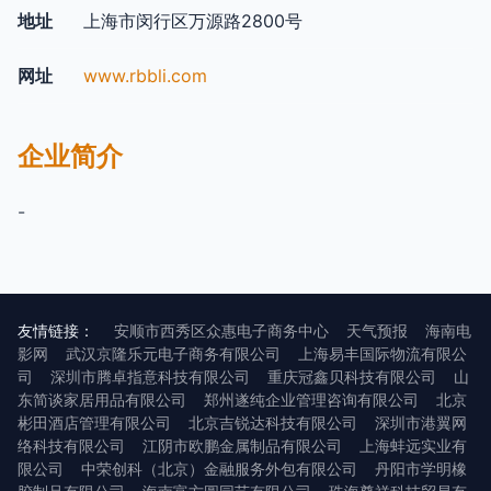
地址
上海市闵行区万源路2800号
网址
www.rbbli.com
企业简介
-
友情链接：
安顺市西秀区众惠电子商务中心
天气预报
海南电
影网
武汉京隆乐元电子商务有限公司
上海易丰国际物流有限公
司
深圳市腾卓指意科技有限公司
重庆冠鑫贝科技有限公司
山
东简谈家居用品有限公司
郑州遂纯企业管理咨询有限公司
北京
彬田酒店管理有限公司
北京吉锐达科技有限公司
深圳市港翼网
络科技有限公司
江阴市欧鹏金属制品有限公司
上海蚌远实业有
限公司
中荣创科（北京）金融服务外包有限公司
丹阳市学明橡