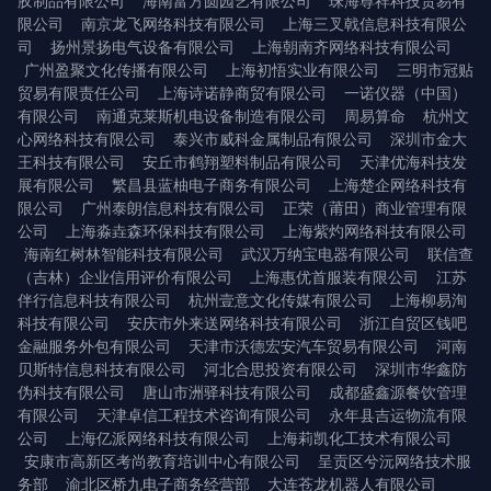
胶制品有限公司
海南富方圆园艺有限公司
珠海尊祥科技贸易有
限公司
南京龙飞网络科技有限公司
上海三叉戟信息科技有限公
司
扬州景扬电气设备有限公司
上海朝南齐网络科技有限公司
广州盈聚文化传播有限公司
上海初悟实业有限公司
三明市冠贴
贸易有限责任公司
上海诗诺静商贸有限公司
一诺仪器（中国）
有限公司
南通克莱斯机电设备制造有限公司
周易算命
杭州文
心网络科技有限公司
泰兴市威科金属制品有限公司
深圳市金大
王科技有限公司
安丘市鹤翔塑料制品有限公司
天津优海科技发
展有限公司
繁昌县蓝柚电子商务有限公司
上海楚企网络科技有
限公司
广州泰朗信息科技有限公司
正荣（莆田）商业管理有限
公司
上海淼垚森环保科技有限公司
上海紫灼网络科技有限公司
海南红树林智能科技有限公司
武汉万纳宝电器有限公司
联信查
（吉林）企业信用评价有限公司
上海惠优首服装有限公司
江苏
伴行信息科技有限公司
杭州壹意文化传媒有限公司
上海柳易洵
科技有限公司
安庆市外来送网络科技有限公司
浙江自贸区钱吧
金融服务外包有限公司
天津市沃德宏安汽车贸易有限公司
河南
贝斯特信息科技有限公司
河北合思投资有限公司
深圳市华鑫防
伪科技有限公司
唐山市洲驿科技有限公司
成都盛鑫源餐饮管理
有限公司
天津卓信工程技术咨询有限公司
永年县吉运物流有限
公司
上海亿派网络科技有限公司
上海莉凯化工技术有限公司
安康市高新区考尚教育培训中心有限公司
呈贡区兮沅网络技术服
务部
渝北区桥九电子商务经营部
大连苍龙机器人有限公司