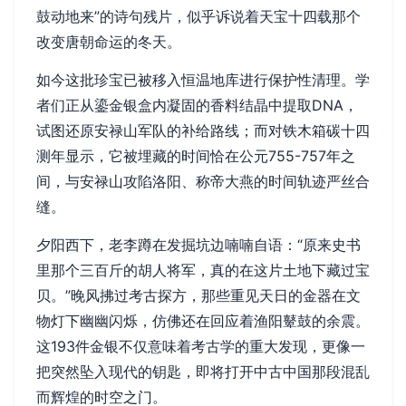
鼓动地来”的诗句残片，似乎诉说着天宝十四载那个
改变唐朝命运的冬天。
如今这批珍宝已被移入恒温地库进行保护性清理。学
者们正从鎏金银盒内凝固的香料结晶中提取DNA，
试图还原安禄山军队的补给路线；而对铁木箱碳十四
测年显示，它被埋藏的时间恰在公元755-757年之
间，与安禄山攻陷洛阳、称帝大燕的时间轨迹严丝合
缝。
夕阳西下，老李蹲在发掘坑边喃喃自语：“原来史书
里那个三百斤的胡人将军，真的在这片土地下藏过宝
贝。”晚风拂过考古探方，那些重见天日的金器在文
物灯下幽幽闪烁，仿佛还在回应着渔阳鼙鼓的余震。
这193件金银不仅意味着考古学的重大发现，更像一
把突然坠入现代的钥匙，即将打开中古中国那段混乱
而辉煌的时空之门。