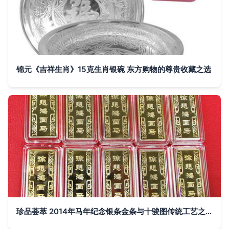
锦元《吉祥生肖》15克生肖银碗 东方购物的尊贵收藏之选
珍品荟萃 2014年马年纪念银条金条与十骏图传统工艺之美