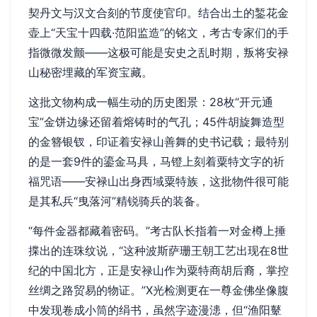
契丹文与汉文合刻的节度使官印。结合出土的錾花金
壶上“天宝十四载·范阳监造”的铭文，考古专家们的手
指微微发颤——这极可能是安史之乱时期，叛将安禄
山秘密埋藏的军资宝藏。
这批文物构成一幅生动的历史图景：28枚“开元通
宝”金饼边缘还留着熔铸时的气孔；45件胡旋舞造型
的金簪银钗，印证着安禄山善舞的史书记载；最特别
的是一套9件的鎏金马具，马镫上刻着粟特文字的祈
福咒语——安禄山出身西域粟特族，这批物件很可能
是其私兵“曳落河”精锐骑兵的装备。
“每件金器都藏着密码。”考古队长指着一对金樽上捶
揲出的连珠纹说，“这种波斯萨珊王朝工艺出现在8世
纪的中国北方，正是安禄山作为粟特商胡后裔，掌控
丝绸之路贸易的物证。”X光检测更在一尊金佛坐像腹
中发现卷成小筒的绢书，虽然字迹漫漶，但“渔阳鼙