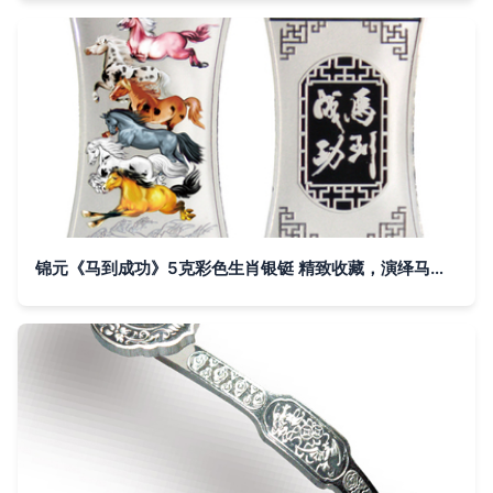
锦元《马到成功》5克彩色生肖银铤 精致收藏，演绎马年祥瑞