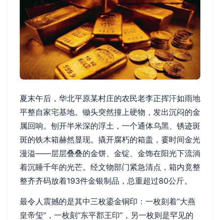
夏末午后，华北平原某村庄的农民老李正挥汗如雨地
平整自家宅基地。锄头突然撞上硬物，发出沉闷的金
属回响。刨开半米深的浮土，一个通体乌黑、锈迹斑
斑的铁木箱赫然显现。撬开腐朽的箱盖，霎时间金光
漫溢——层层叠叠的金饼、金锭、金饰在阳光下流淌
着沉睡千年的光芒。经文物部门紧急清点，箱内竟整
整齐齐码放着193件金银制品，总重超过80公斤。
最令人震撼的是其中三枚鎏金铜印：一枚刻着“大燕
皇帝玺”，一枚刻“东平郡王印”，另一枚则是罕见的