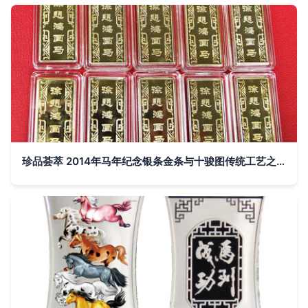
珍品荟萃 2014年马年纪念银条金条与十骏图传统工艺之美