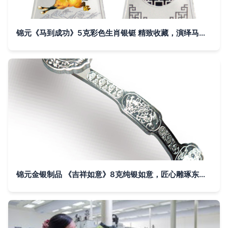
锦元《马到成功》5克彩色生肖银铤 精致收藏，演绎马年祥瑞
锦元金银制品 《吉祥如意》8克纯银如意，匠心雕琢东方美学